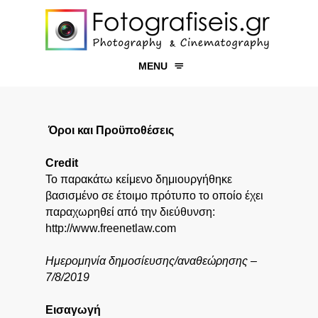
MENU
ΓΑΜΟΣ
ΒΑΠΤΙΣΗ
Όροι και Προϋποθέσεις
ΕΚΔΗΛΩΣΕΙΣ
Credit
ΠΡΟΪΟΝΤΑ
Το παρακάτω κείμενο δημιουργήθηκε
ΧΩΡΟΙ
βασισμένο σε έτοιμο πρότυπο το οποίο έχει
παραχωρηθεί από την διεύθυνση:
YΠΗΡΕΣΙΕΣ
http://www.freenetlaw.com
ΕΠΙΚΟΙΝΩΝΙΑ
Ημερομηνία δημοσίευσης/αναθεώρησης –
7/8/2019
Εισαγωγή